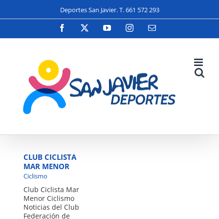
Saltar
Deportes San Javier. T. 661 572 293
al
contenido
Facebook
X
YouTube
Instagram
Correo
electrónico
CLUB CICLISTA
MAR MENOR
Ciclismo
Club Ciclista Mar
Menor Ciclismo
Noticias del Club
Federación de