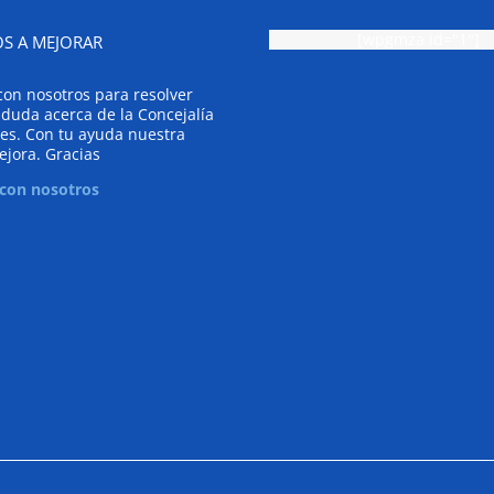
[wpgmza id="1"]
S A MEJORAR
con nosotros para resolver
 duda acerca de la Concejalía
es. Con tu ayuda nuestra
ejora. Gracias
 con nosotros