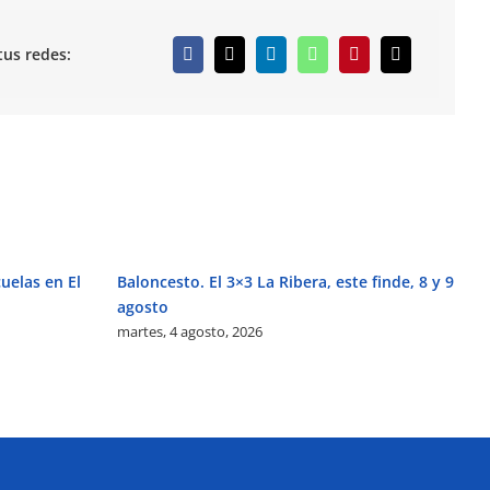
tus redes:
uelas en El
Baloncesto. El 3×3 La Ribera, este finde, 8 y 9
Ac
mi
agosto
martes, 4 agosto, 2026