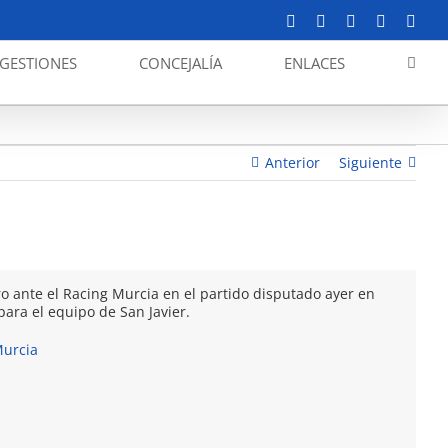
Facebook
X
YouTube
Instagram
Corr
elect
GESTIONES
CONCEJALÍA
ENLACES
Fútbol. El Mar Menor empata en Santomera (0-0)
Anterior
Siguiente
 ante el Racing Murcia en el partido disputado ayer en
ra el equipo de San Javier.
Murcia