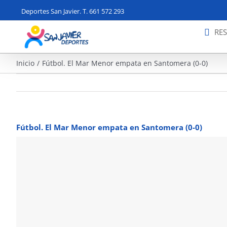
Saltar
Deportes San Javier. T. 661 572 293
al
contenido
RE
Inicio
Fútbol. El Mar Menor empata en Santomera (0-0)
Fútbol. El Mar Menor empata en Santomera (0-0)