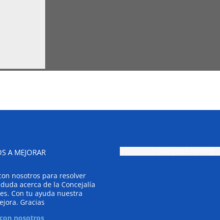
[wpgmza id="1"]
S A MEJORAR
con nosotros para resolver
 duda acerca de la Concejalía
es. Con tu ayuda nuestra
ejora. Gracias
 con nosotros