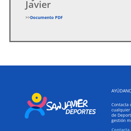
Javier
>>
Documento PDF
AYÚDANO
Contacta 
cualquier
de Deport
gestión m
Contacta