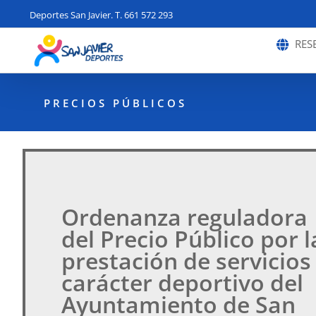
Saltar
Deportes San Javier. T. 661 572 293
al
contenido
RES
PRECIOS PÚBLICOS
Ordenanza reguladora
del Precio Público por l
prestación de servicios
carácter deportivo del
Ayuntamiento de San