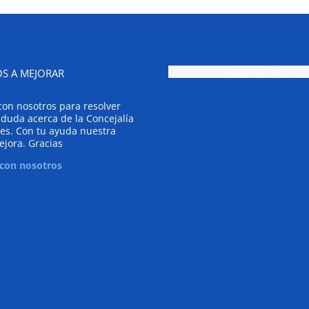
[wpgmza id="1"]
S A MEJORAR
con nosotros para resolver
 duda acerca de la Concejalía
es. Con tu ayuda nuestra
ejora. Gracias
 con nosotros