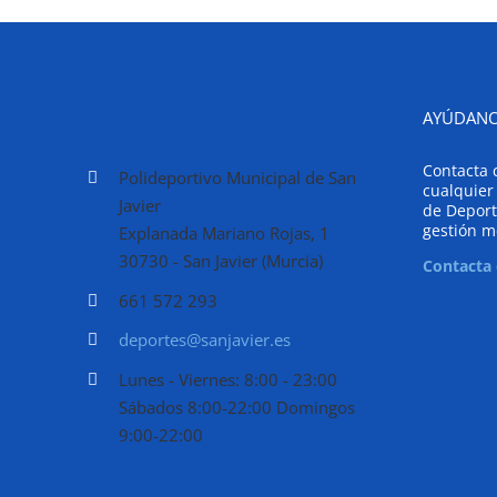
AYÚDANO
Contacta 
Polideportivo Municipal de San
cualquier
Javier
de Deport
gestión m
Explanada Mariano Rojas, 1
30730 - San Javier (Murcia)
Contacta
661 572 293
deportes@sanjavier.es
Lunes - Viernes: 8:00 - 23:00
Sábados 8:00-22:00 Domingos
9:00-22:00