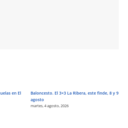
uelas en El
Baloncesto. El 3×3 La Ribera, este finde, 8 y 9
Ac
mi
agosto
martes, 4 agosto, 2026