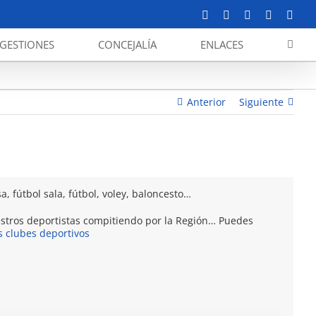
Facebook
X
YouTube
Instagram
Corr
elect
GESTIONES
CONCEJALÍA
ENLACES
Agenda del fin de semana 24 y 25 de abril
Anterior
Siguiente
a, fútbol sala, fútbol, voley, baloncesto…
stros deportistas compitiendo por la Región… Puedes
s clubes deportivos