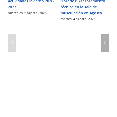
Actividades Invierno 2026-
Horarios: Asesoramiento
Ci
2027
técnico en la sala de
la
miércoles, 5 agosto, 2026
ma
musculación en Agosto
martes, 4 agosto, 2026