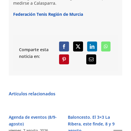
medirse a Calasparra.
Federación Tenis Región de Murcia
Comparte esta
noticia en:
Artículos relacionados
Agenda de eventos (8/9-
Baloncesto. El 3×3 La
Fú
agosto)
Ribera, este finde, 8 y 9
Pe
viernes, 7 agosto, 2026
agosto
Ve