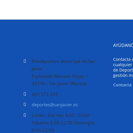
AYÚDANO
Contacta 
Polideportivo Municipal de San
cualquier
Javier
de Deport
gestión m
Explanada Mariano Rojas, 1
30730 - San Javier (Murcia)
Contacta
661 572 293
deportes@sanjavier.es
Lunes - Viernes: 8:00 - 23:00
Sábados 8:00-22:00 Domingos
9:00-22:00