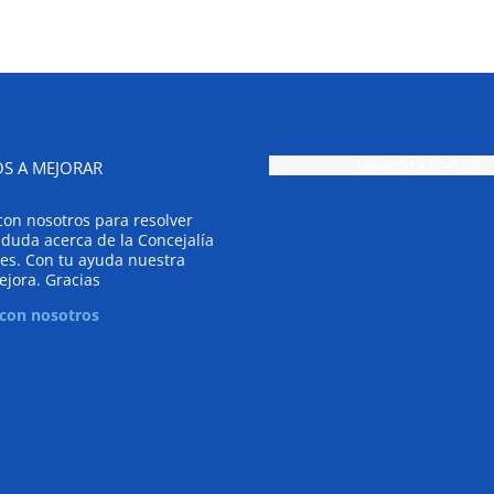
[wpgmza id="1"]
S A MEJORAR
con nosotros para resolver
 duda acerca de la Concejalía
es. Con tu ayuda nuestra
ejora. Gracias
 con nosotros