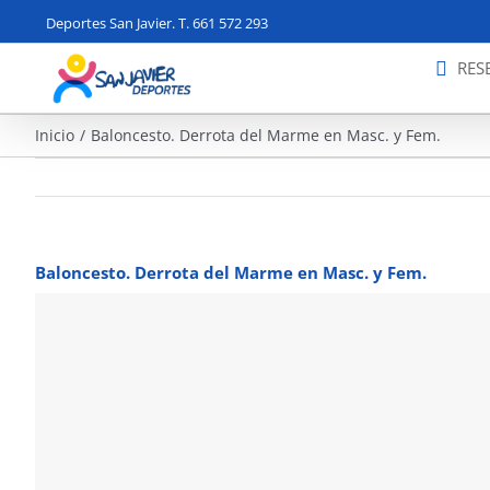
Saltar
Deportes San Javier. T. 661 572 293
al
contenido
RES
Inicio
Baloncesto. Derrota del Marme en Masc. y Fem.
Baloncesto. Derrota del Marme en Masc. y Fem.