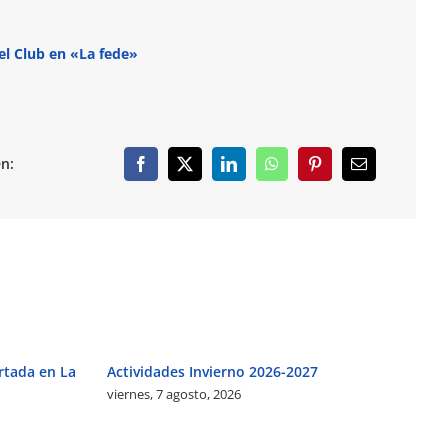
el Club en «La fede»
n:
rtada en La
Actividades Invierno 2026-2027
Ag
viernes, 7 agosto, 2026
vi