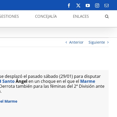
Facebook
X
YouTube
Instagram
Corr
elect
GESTIONES
CONCEJALÍA
ENLACES
Baloncesto. Derrota del Marme en Masc. y Fem.
Anterior
Siguiente
 se desplazó el pasado sábado (29/01) para disputar
B Santo
Ángel
en un choque en el que el
Marme
 Derrota también para las féminas del 2ª División ante
.
del Marme