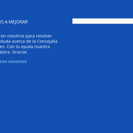
[wpgmza id="1"]
S A MEJORAR
con nosotros para resolver
 duda acerca de la Concejalía
es. Con tu ayuda nuestra
ejora. Gracias
 con nosotros