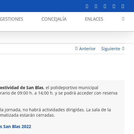
Facebook
X
YouTube
Instagram
Corr
elect
GESTIONES
CONCEJALÍA
ENLACES
Concejalía. El Jueves (03/02): Festividad San Blas
Anterior
Siguiente
estividad de San Blas
, el polideportivo municipal
ario de 09:00 h. a 14:00 h. y se podrá acceder con reserva
la jornada, no habrá actividades dirigidas. La sala de la
limatizada estarán cerradas.
s San Blas 2022