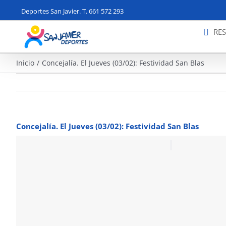
Saltar
Deportes San Javier. T. 661 572 293
al
contenido
RE
Inicio
Concejalía. El Jueves (03/02): Festividad San Blas
Concejalía. El Jueves (03/02): Festividad San Blas