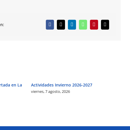
n:
rtada en La
Actividades Invierno 2026-2027
Ag
viernes, 7 agosto, 2026
vi