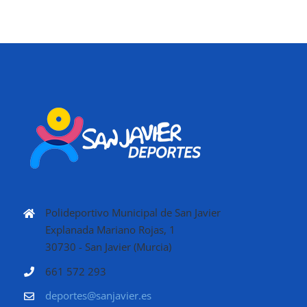
Polideportivo Municipal de San Javier
Explanada Mariano Rojas, 1
30730 - San Javier (Murcia)
661 572 293
deportes@sanjavier.es