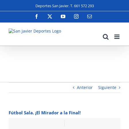
Saltar
Deportes San Javier. T. 661 572 293
al
contenido
Facebook
X
YouTube
Instagram
Correo
electrónico
Fútbol
Sala. ¡El
Mirador
a la
Final!
Anterior
Siguiente
Fútbol Sala. ¡El Mirador a la Final!