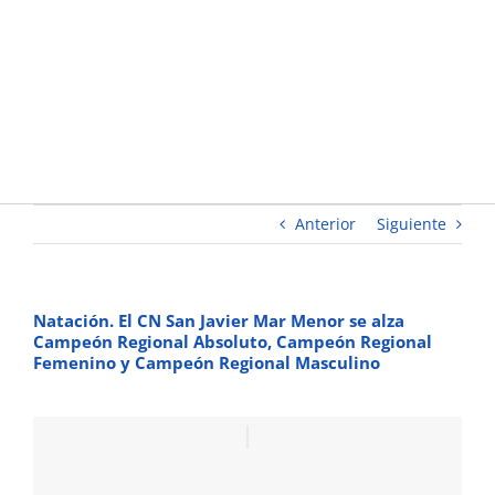
Absoluto,
Campeón
Regional
Femenino
y
Campeón
Regional
Masculino
Anterior
Siguiente
Natación. El CN San Javier Mar Menor se alza
Campeón Regional Absoluto, Campeón Regional
Femenino y Campeón Regional Masculino
Ver
imagen
más
grande