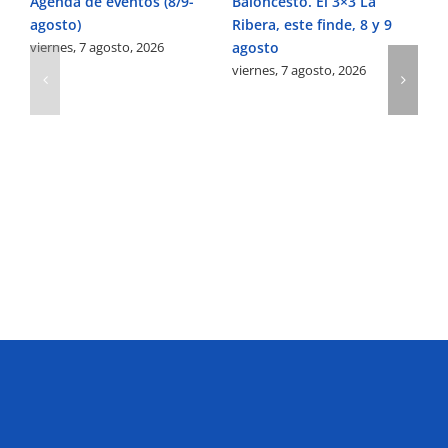
Agenda de eventos (8/9-
Baloncesto. El 3×3 La
Fú
agosto)
Ribera, este finde, 8 y 9
Pe
viernes, 7 agosto, 2026
agosto
Ve
viernes, 7 agosto, 2026
vi