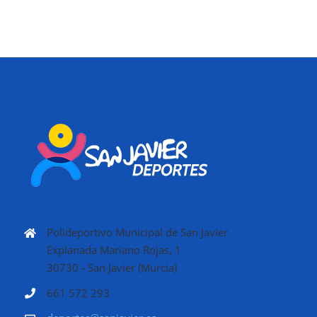
Polideportivo Municipal de San Javier
Explanada Mariano Rojas, 1
30730 - San Javier (Murcia)
661 572 293