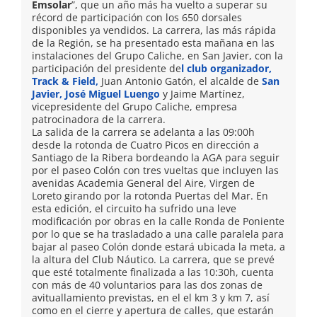
Emsolar
”, que un año más ha vuelto a superar su
récord de participación con los 650 dorsales
disponibles ya vendidos. La carrera, las más rápida
de la Región, se ha presentado esta mañana en las
instalaciones del Grupo Caliche, en San Javier, con la
participación del presidente de
l club organizador,
Track & Field,
Juan Antonio Gatón, el alcalde de
San
Javier,
José Miguel Luengo
y Jaime Martínez,
vicepresidente del Grupo Caliche, empresa
patrocinadora de la carrera.
La salida de la carrera se adelanta a las 09:00h
desde la rotonda de Cuatro Picos en dirección a
Santiago de la Ribera bordeando la AGA para seguir
por el paseo Colón con tres vueltas que incluyen las
avenidas Academia General del Aire, Virgen de
Loreto girando por la rotonda Puertas del Mar. En
esta edición, el circuito ha sufrido una leve
modificación por obras en la calle Ronda de Poniente
por lo que se ha trasladado a una calle paralela para
bajar al paseo Colón donde estará ubicada la meta, a
la altura del Club Náutico. La carrera, que se prevé
que esté totalmente finalizada a las 10:30h, cuenta
con más de 40 voluntarios para las dos zonas de
avituallamiento previstas, en el el km 3 y km 7, así
como en el cierre y apertura de calles, que estarán