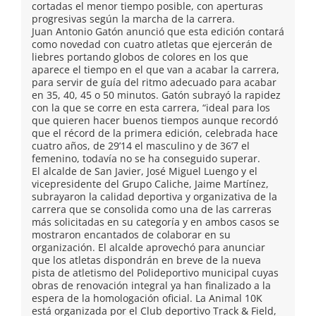
cortadas el menor tiempo posible, con aperturas
progresivas según la marcha de la carrera.
Juan Antonio Gatón anunció que esta edición contará
como novedad con cuatro atletas que ejercerán de
liebres portando globos de colores en los que
aparece el tiempo en el que van a acabar la carrera,
para servir de guía del ritmo adecuado para acabar
en 35, 40, 45 o 50 minutos. Gatón subrayó la rapidez
con la que se corre en esta carrera, “ideal para los
que quieren hacer buenos tiempos aunque recordó
que el récord de la primera edición, celebrada hace
cuatro años, de 29’14 el masculino y de 36’7 el
femenino, todavía no se ha conseguido superar.
El alcalde de San Javier, José Miguel Luengo y el
vicepresidente del Grupo Caliche, Jaime Martínez,
subrayaron la calidad deportiva y organizativa de la
carrera que se consolida como una de las carreras
más solicitadas en su categoría y en ambos casos se
mostraron encantados de colaborar en su
organización. El alcalde aprovechó para anunciar
que los atletas dispondrán en breve de la nueva
pista de atletismo del Polideportivo municipal cuyas
obras de renovación integral ya han finalizado a la
espera de la homologación oficial. La Animal 10K
está organizada por el Club deportivo Track & Field,