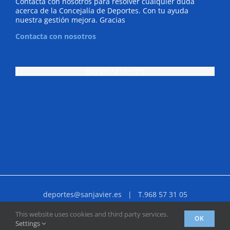
Contacta con nosotros para resolver cualquier duda
acerca de la Concejalía de Deportes. Con tu ayuda
nuestra gestión mejora. Gracias
Contacta con nosotros
[wpgmza id="1"]
deportes@sanjavier.es
| T.968 57 31 05
Facebook
X
YouTube
Instagram
Correo
This website uses cookies and third party services.
OK
electrónico
Settings