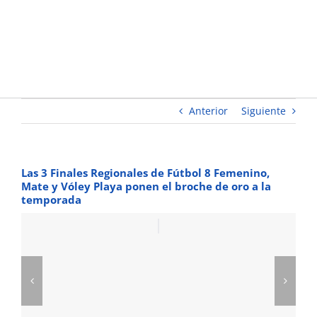
Vóley
Playa
ponen el
broche de
oro a la
temporada
Anterior
Siguiente
Las 3 Finales Regionales de Fútbol 8 Femenino,
Mate y Vóley Playa ponen el broche de oro a la
temporada