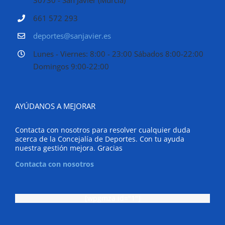
30730 - San Javier (Murcia)
661 572 293
deportes@sanjavier.es
Lunes - Viernes: 8:00 - 23:00 Sábados 8:00-22:00
Domingos 9:00-22:00
AYÚDANOS A MEJORAR
Contacta con nosotros para resolver cualquier duda
acerca de la Concejalía de Deportes. Con tu ayuda
nuestra gestión mejora. Gracias
Contacta con nosotros
[wpgmza id="1"]