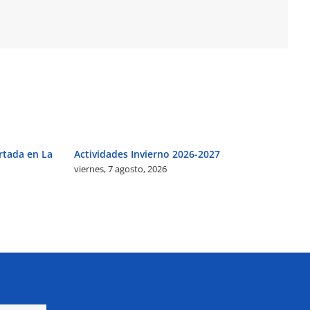
rtada en La
Actividades Invierno 2026-2027
Ag
viernes, 7 agosto, 2026
vi