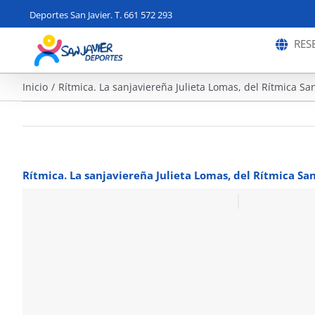
Saltar
Deportes San Javier. T. 661 572 293
al
contenido
RES
Inicio
Rítmica. La sanjaviereña Julieta Lomas, del Rítmica Sa
Rítmica. La sanjaviereña Julieta Lomas, del Rítmica Sa