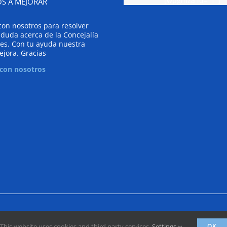
[wpgmza id="1"]
S A MEJORAR
con nosotros para resolver
 duda acerca de la Concejalía
es. Con tu ayuda nuestra
ejora. Gracias
 con nosotros
This website uses cookies and third party services.
Settings
OK