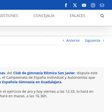
Facebook
X
YouTube
Instagram
Corr
elect
GESTIONES
CONCEJALÍA
ENLACES
a. La sanjaviereña Julieta Lomas, del Rítmica San
vier en el Cto. de España Individual y Autonomías
Anterior
Siguiente
mas
,
del
Club de gimnasia Rítmica San Javier
, disputa este
2), el Campeonato de España Individual y Autonomías que
n Española Gimnasia en Guadalajara.
n el ejercicio de aro y hoy viernes a las 12.33, lo hará en
hará en mazas, a las 16.36h.