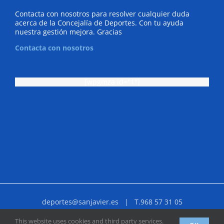
Contacta con nosotros para resolver cualquier duda
acerca de la Concejalía de Deportes. Con tu ayuda
nuestra gestión mejora. Gracias
Contacta con nosotros
[wpgmza id="1"]
deportes@sanjavier.es
| T.968 57 31 05
Facebook
X
YouTube
Instagram
Correo
This website uses cookies and third party services.