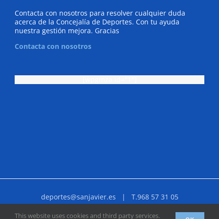
Contacta con nosotros para resolver cualquier duda
acerca de la Concejalía de Deportes. Con tu ayuda
nuestra gestión mejora. Gracias
Contacta con nosotros
[wpgmza id="1"]
deportes@sanjavier.es
| T.968 57 31 05
Facebook
X
YouTube
Instagram
Correo
This website uses cookies and third party services.