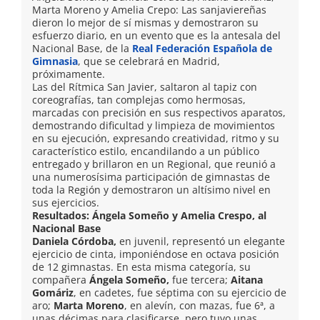
Marta Moreno y Amelia Crepo: Las sanjaviereñas
dieron lo mejor de sí mismas y demostraron su
esfuerzo diario, en un evento que es la antesala del
Nacional Base, de la
Real Federación Española de
Gimnasia
, que se celebrará en Madrid,
próximamente.
Las del Rítmica San Javier, saltaron al tapiz con
coreografías, tan complejas como hermosas,
marcadas con precisión en sus respectivos aparatos,
demostrando dificultad y limpieza de movimientos
en su ejecución, expresando creatividad, ritmo y su
característico estilo, encandilando a un público
entregado y brillaron en un Regional, que reunió a
una numerosísima participación de gimnastas de
toda la Región y demostraron un altísimo nivel en
sus ejercicios.
Resultados: Ángela Someño y Amelia Crespo, al
Nacional Base
Daniela Córdoba,
en juvenil, representó un elegante
ejercicio de cinta, imponiéndose en octava posición
de 12 gimnastas. En esta misma categoría, su
compañera
Ángela Someño,
fue tercera;
Aitana
Gomáriz
, en cadetes, fue séptima con su ejercicio de
aro;
Marta Moreno
, en alevín, con mazas, fue 6ª, a
unas décimas para clasificarse, pero tuvo unas