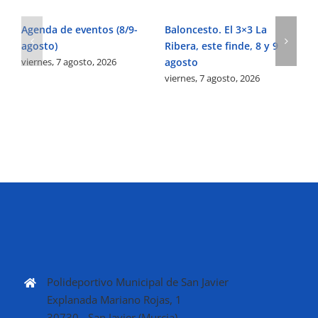
Agenda de eventos (8/9-
Baloncesto. El 3×3 La
Fú
agosto)
Ribera, este finde, 8 y 9
Pe
viernes, 7 agosto, 2026
agosto
Ve
viernes, 7 agosto, 2026
vi
Polideportivo Municipal de San Javier
Explanada Mariano Rojas, 1
30730 - San Javier (Murcia)