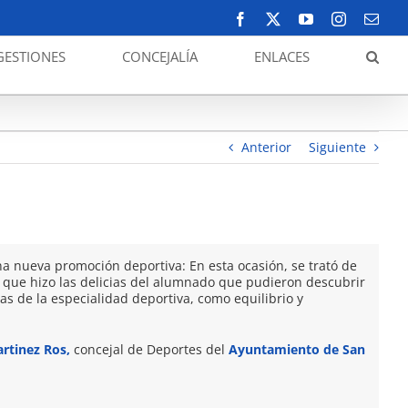
Facebook
X
YouTube
Instagram
Corr
elect
GESTIONES
CONCEJALÍA
ENLACES
olar. Exhibición de Trial Bici en el IES Mar Menor
Anterior
Siguiente
a nueva promoción deportiva: En esta ocasión, se trató de
i que hizo las delicias del alumnado que pudieron descubrir
as de la especialidad deportiva, como equilibrio y
artinez Ros
,
concejal de Deportes del
Ayuntamiento de San