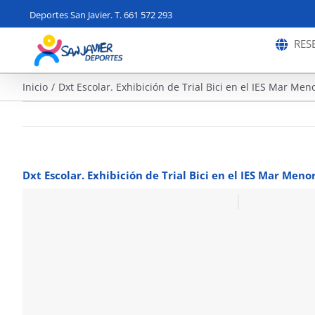
Saltar
Deportes San Javier. T. 661 572 293
al
contenido
RES
Inicio
Dxt Escolar. Exhibición de Trial Bici en el IES Mar Men
Dxt Escolar. Exhibición de Trial Bici en el IES Mar Meno