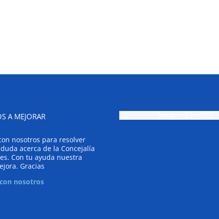
[wpgmza id="1"]
S A MEJORAR
con nosotros para resolver
 duda acerca de la Concejalía
es. Con tu ayuda nuestra
ejora. Gracias
 con nosotros