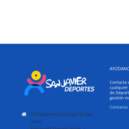
AYÚDANO
Contacta 
cualquier
de Deport
gestión m
Contacta
Polideportivo Municipal de San
Javier
Explanada Mariano Rojas, 1