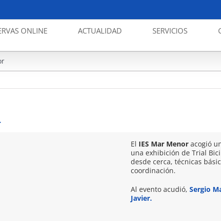
ERVAS ONLINE
ACTUALIDAD
SERVICIOS
Dxt Esc
or
r
El
IES Mar Menor
acogió un
una exhibición de Trial Bic
desde cerca, técnicas básic
coordinación.
Al evento acudió,
Sergio M
Javier
.