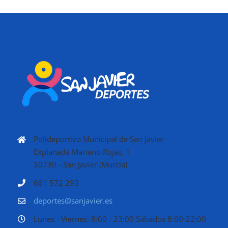
Polideportivo Municipal de San Javier
Explanada Mariano Rojas, 1
30730 - San Javier (Murcia)
661 572 293
deportes@sanjavier.es
Lunes - Viernes: 8:00 - 23:00 Sábados 8:00-22:00