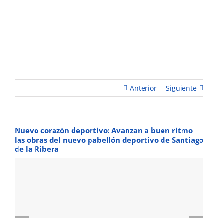
nuevo
pabellón
deportivo
de
Santiago
de la
Ribera
Anterior
Siguiente
Nuevo corazón deportivo: Avanzan a buen ritmo
las obras del nuevo pabellón deportivo de Santiago
de la Ribera