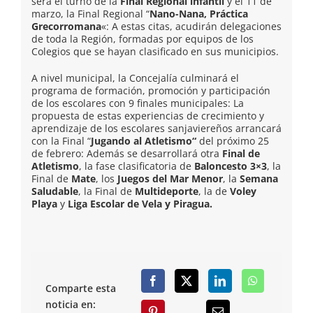
será el turno de la
Final Regional infantil
y el 11 de
marzo, la Final Regional “
Nano-Nana, Práctica
Grecorromana
«: A estas citas, acudirán delegaciones
de toda la Región, formadas por equipos de los
Colegios que se hayan clasificado en sus municipios.
A nivel municipal, la Concejalía culminará el
programa de formación, promoción y participación
de los escolares con 9 finales municipales: La
propuesta de estas experiencias de crecimiento y
aprendizaje de los escolares sanjaviereños arrancará
con la Final “
Jugando al Atletismo“
del próximo 25
de febrero: Además se desarrollará otra
Final de
Atletismo
, la fase clasificatoria de
Baloncesto 3×3
, la
Final de
Mate
, los
Juegos del Mar Menor
, la
Semana
Saludable
, la Final de
Multideporte
, la de
Voley
Playa
y
Liga Escolar de Vela y Piragua.
Comparte esta
noticia en: