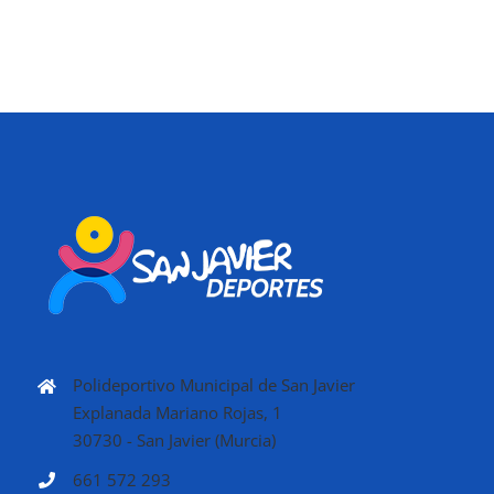
Polideportivo Municipal de San Javier
Explanada Mariano Rojas, 1
30730 - San Javier (Murcia)
661 572 293