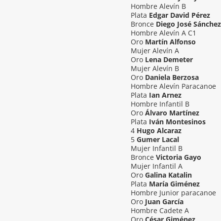
Hombre Alevín B
Plata
Edgar David Pérez
Bronce
Diego José Sánchez
Hombre Alevín A C1
Oro
Martín Alfonso
Mujer Alevín A
Oro
Lena Demeter
Mujer Alevín B
Oro
Daniela Berzosa
Hombre Alevín Paracanoe
Plata
Ian Arnez
Hombre Infantil B
Oro
Álvaro Martínez
Plata
Iván Montesinos
4
Hugo Alcaraz
5
Gumer Lacal
Mujer Infantil B
Bronce
Victoria Gayo
Mujer Infantil A
Oro
Galina Katalin
Plata
María Giménez
Hombre Junior paracanoe
Oro
Juan García
Hombre Cadete A
Oro
César Giménez