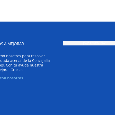
[wpgmza id="1"]
S A MEJORAR
con nosotros para resolver
 duda acerca de la Concejalía
es. Con tu ayuda nuestra
ejora. Gracias
 con nosotros