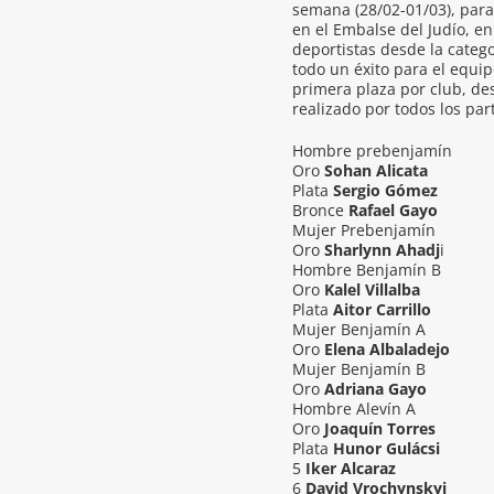
semana (28/02-01/03), par
en el Embalse del Judío, e
deportistas desde la categ
todo un éxito para el equi
primera plaza por club, de
realizado por todos los par
Hombre prebenjamín
Oro
Sohan Alicata
Plata
Sergio Gómez
Bronce
Rafael Gayo
Mujer Prebenjamín
Oro
Sharlynn Ahadj
i
Hombre Benjamín B
Oro
Kalel Villalba
Plata
Aitor Carrillo
Mujer Benjamín A
Oro
Elena Albaladejo
Mujer Benjamín B
Oro
Adriana Gayo
Hombre Alevín A
Oro
Joaquín Torres
Plata
Hunor Gulácsi
5
Iker Alcaraz
6
David Vrochynskyi