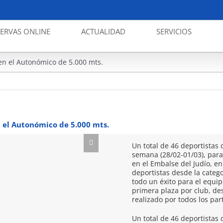
SERVAS ONLINE
ACTUALIDAD
SERVICIOS
Piragüismo. La EP Mar Me
n el Autonómico de 5.000 mts.
 el Autonómico de 5.000 mts.
Un total de 46 deportistas 
semana (28/02-01/03), par
en el Embalse del Judío, e
deportistas desde la categ
todo un éxito para el equi
primera plaza por club, de
realizado por todos los par
Un total de 46 deportistas 