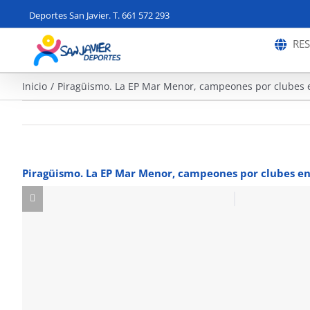
Saltar
Deportes San Javier. T. 661 572 293
al
contenido
RE
Inicio
Piragüismo. La EP Mar Menor, campeones por clubes e
Piragüismo. La EP Mar Menor, campeones por clubes en