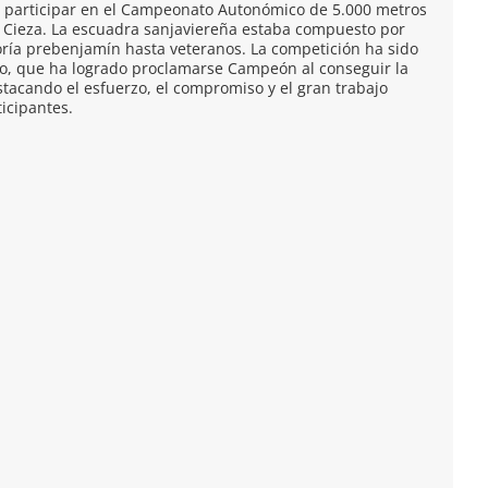
a participar en el Campeonato Autonómico de 5.000 metros
n Cieza. La escuadra sanjaviereña estaba compuesto por
oría prebenjamín hasta veteranos. La competición ha sido
po, que ha logrado proclamarse Campeón al conseguir la
stacando el esfuerzo, el compromiso y el gran trabajo
ticipantes.