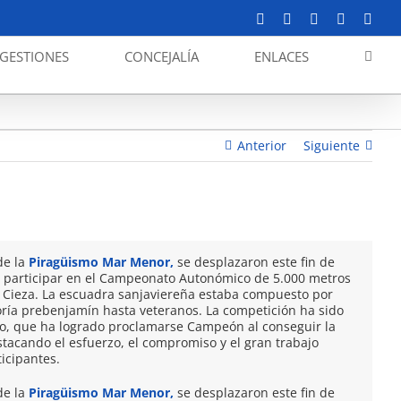
Facebook
X
YouTube
Instagram
Corr
elect
GESTIONES
CONCEJALÍA
ENLACES
nor, campeones por clubes en el Autonómico de
5.000 mts.
Anterior
Siguiente
de la
Piragüismo Mar Menor,
se desplazaron este fin de
a participar en el Campeonato Autonómico de 5.000 metros
n Cieza. La escuadra sanjaviereña estaba compuesto por
oría prebenjamín hasta veteranos. La competición ha sido
po, que ha logrado proclamarse Campeón al conseguir la
stacando el esfuerzo, el compromiso y el gran trabajo
ticipantes.
de la
Piragüismo Mar Menor,
se desplazaron este fin de