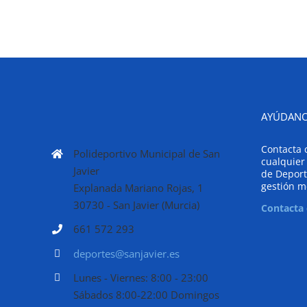
AYÚDANO
Contacta 
Polideportivo Municipal de San
cualquier
Javier
de Deport
gestión m
Explanada Mariano Rojas, 1
30730 - San Javier (Murcia)
Contacta
661 572 293
deportes@sanjavier.es
Lunes - Viernes: 8:00 - 23:00
Sábados 8:00-22:00 Domingos