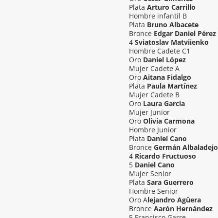
Plata
Arturo Carrillo
Hombre infantil B
Plata
Bruno Albacete
Bronce
Edgar Daniel Pérez
4
Sviatoslav Matviienko
Hombre Cadete C1
Oro
Daniel López
Mujer Cadete A
Oro
Aitana Fidalgo
Plata
Paula Martínez
Mujer Cadete B
Oro
Laura García
Mujer Junior
Oro
Olivia Carmona
Hombre Junior
Plata
Daniel Cano
Bronce
Germán Albaladejo
4
Ricardo Fructuoso
5
Daniel Cano
Mujer Senior
Plata
Sara Guerrero
Hombre Senior
Oro A
lejandro Agüera
Bronce
Aarón Hernández
5 Francisco Garre