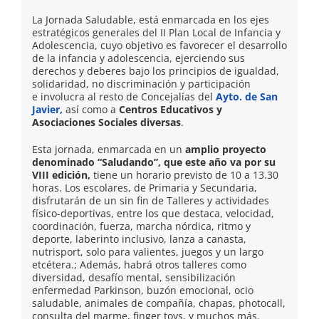
La Jornada Saludable, está enmarcada en los ejes
estratégicos generales del II Plan Local de Infancia y
Adolescencia, cuyo objetivo es favorecer el desarrollo
de la infancia y adolescencia, ejerciendo sus
derechos y deberes bajo los principios de igualdad,
solidaridad, no discriminación y participación
e involucra al resto de Concejalías del
Ayto. de San
Javier,
así como a
Centros Educativos y
Asociaciones Sociales diversas
.
Esta jornada, enmarcada en un
amplio proyecto
denominado “Saludando”, que este año va por su
VIII edición,
tiene un horario previsto de 10 a 13.30
horas. Los escolares, de Primaria y Secundaria,
disfrutarán de un sin fin de Talleres y actividades
físico-deportivas, entre los que destaca, velocidad,
coordinación, fuerza, marcha nórdica, ritmo y
deporte, laberinto inclusivo, lanza a canasta,
nutrisport, solo para valientes, juegos y un largo
etcétera.; Además, habrá otros talleres como
diversidad, desafío mental, sensibilización
enfermedad Parkinson, buzón emocional, ocio
saludable, animales de compañía, chapas, photocall,
consulta del marme, finger toys, y muchos más.