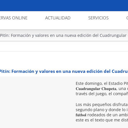
ERVAS ONLINE
ACTUALIDAD
SERVICIOS
o Pitín: Formación y valores en una nueva edición del Cuadrungula
 Pitín: Formación y valores en una nueva edición del Cuad
Este domingo, el Estadio Pitín
𝐂𝐮𝐚𝐝𝐫𝐚𝐧𝐠𝐮𝐥𝐚𝐫 𝐂𝐡𝐮𝐩𝐞
través del juego, el compañ
Los más pequeños disfruta
segundo plano y donde lo importante es 
𝐟𝐮́𝐭𝐛𝐨𝐥 rodeados de un a
este es el texto que me di