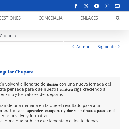
Facebook
X
YouTube
Instagram
Corr
elect
GESTIONES
CONCEJALÍA
ENLACES
Fútbol. La cantera toma el
protagonismo en el Estadio Pitín:
r Chupeta
Formación y valores en una nueva
edición del Cuadrungular Chupeta
Anterior
Siguiente
rungular Chupeta
 volverá a llenarse de 𝐢𝐥𝐮𝐬𝐢𝐨́𝐧 con una nueva jornada del
𝐭𝐚, una cita pensada para que nuestra 𝐜𝐚𝐧𝐭𝐞𝐫𝐚 siga creciendo a
erismo y los valores del deporte.
rán de una mañana en la que el resultado pasa a un
𝐩𝐫𝐞𝐧𝐝𝐞𝐫, 𝐜𝐨𝐦𝐩𝐚𝐫𝐭𝐢𝐫 𝐲 𝐝𝐚𝐫 𝐬𝐮𝐬 𝐩𝐫𝐢𝐦𝐞𝐫𝐨𝐬 𝐩𝐚𝐬𝐨𝐬 𝐞𝐧 𝐞𝐥
mbiente positivo y formativo.
ste: dime que publico exactamente y eliina lo demas