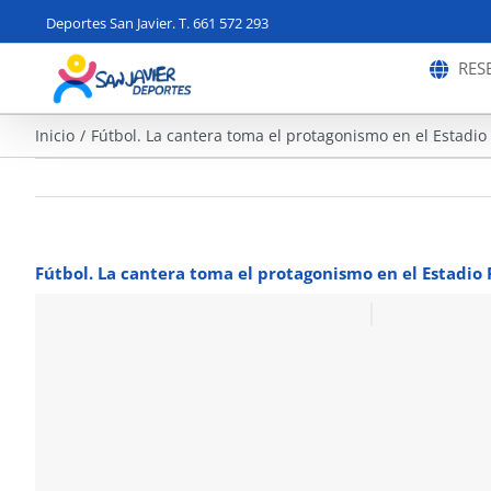
Saltar
Deportes San Javier. T. 661 572 293
al
contenido
RES
Inicio
Fútbol. La cantera toma el protagonismo en el Estadi
Fútbol. La cantera toma el protagonismo en el Estadio