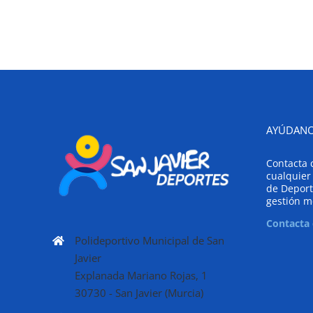
AYÚDANO
Contacta 
cualquier
de Deport
gestión m
Contacta
Polideportivo Municipal de San
Javier
Explanada Mariano Rojas, 1
30730 - San Javier (Murcia)