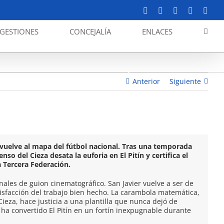
Facebook
X
YouTube
Instagram
Corr
elect
GESTIONES
CONCEJALÍA
ENLACES
esa al fútbol nacional: El San Javier CF reclama su
sitio: ¡Somos de tercera!
Anterior
Siguiente
 vuelve al mapa del fútbol nacional. Tras una temporada
nso del Cieza desata la euforia en El Pitín y certifica el
a Tercera Federación.
finales de guion cinematográfico. San Javier vuelve a ser de
tisfacción del trabajo bien hecho. La carambola matemática,
Cieza, hace justicia a una plantilla que nunca dejó de
 ha convertido El Pitín en un fortín inexpugnable durante