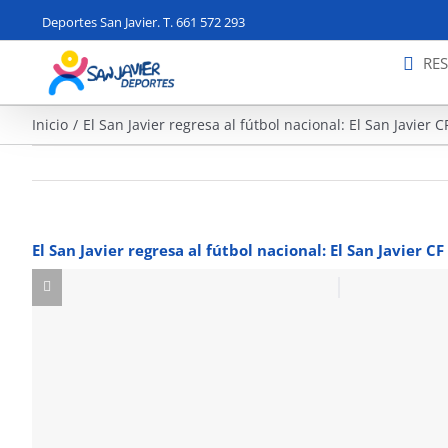
Saltar
Deportes San Javier. T. 661 572 293
al
contenido
RE
Inicio
El San Javier regresa al fútbol nacional: El San Javier 
El San Javier regresa al fútbol nacional: El San Javier C