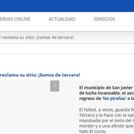
SERVAS ONLINE
ACTUALIDAD
SERVICIOS
El San Javier regr
CF reclama su sitio: ¡Somos de tercera!
F reclama su sitio: ¡Somos de tercera!
El municipio de San Javier
de lucha incansable, el asce
regreso de
‘las pirañas’
a l
El fútbol, a veces, guarda 
Tercera y lo hace con la sa
impulsada por el éxito del 
morder y a una afición que
todo el curso.