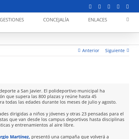
Facebook
X
YouTube
Instagram
Corr
elect
GESTIONES
CONCEJALÍA
ENLACES
 verano: 800 plazas y 45 actividades para no parar
Anterior
Siguiente
deporte a San Javier. El polideportivo municipal ha
n que supera las 800 plazas y reúne hasta 45
a todas las edades durante los meses de julio y agosto.
dades dirigidas a niños y jóvenes y otras 23 pensadas para el
stas que van desde los campus deportivos hasta disciplinas
ticas y entrenamientos al aire libre.
ergio Martínez,
presentó una campaña que volverá a