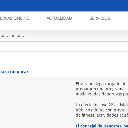
SERVAS ONLINE
ACTUALIDAD
SERVICIOS
San Javier juega el
s para no parar
 para no parar
El verano llega cargado de 
preparado una programació
modalidades deportivas par
La oferta incluye 22 activi
público adulto, con propue
de fitness, actividades acuá
El concejal de Deportes, S