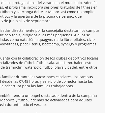
o de los protagonistas del verano en el municipio. Además
es, el programa incorpora sesiones gratuitas de fitness en
la Ribera y La Manga del Mar Menor, así como un amplio
tivos y la apertura de la piscina de verano, que
6 de junio al 6 de septiembre.
nizadas directamente por la concejalía destacan los campus
tico y tenis, dirigidos a los más pequeños. A ellos se
das como natación, aquagym, nado libre, pilates, ciclo
bodyfitness, pádel, tenis, bootcamp, synergy y programas
enta con la colaboración de los clubes deportivos locales,
alizados de fútbol, fútbol sala, atletismo, baloncesto,
de trampolín, waterpolo, fútbol playa y pádel, entre otros.
n familiar durante las vacaciones escolares, los campus
 desde las 07:45 horas y servicio de comedor hasta las
la cobertura para las familias trabajadoras.
ambién tendrá un papel destacado dentro de la campaña
ideporte y fútbol, además de actividades para adultos
asia durante todo el verano.