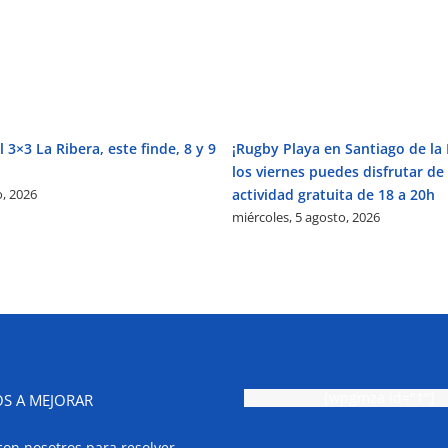
 3×3 La Ribera, este finde, 8 y 9
¡Rugby Playa en Santiago de la 
los viernes puedes disfrutar de
o, 2026
actividad gratuita de 18 a 20h
miércoles, 5 agosto, 2026
[wpgmza id="1"]
S A MEJORAR
con nosotros para resolver