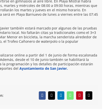
rtirse en gimnasios al aire libre. En Playa Mistral habrá
es, martes y miércoles de 08:00 a 09:00 horas, mientras que
rollarán los martes y jueves en el mismo horario. En
ita será en Playa Barnuevo de lunes a viernes entre las 07:45
 Javier también estará marcado por algunas de las pruebas
ario local. No faltarán citas ya tradicionales como el 3×3
 Mar Menor en bicicleta, la marcha senderista alrededor de
do, el Trofeo Cañonero de waterpolo o la popular
alizarse online a partir del 1 de junio de forma escalonada
 Además, desde el 10 de junio también se habilitará la
a la programación y los detalles de participación estarán
Deportes del
Ayuntamiento de San Javier.
n: