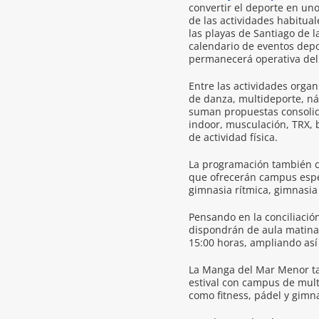
convertir el deporte en un
de las actividades habitual
las playas de Santiago de 
calendario de eventos depor
permanecerá operativa del 
Entre las actividades orga
de danza, multideporte, náu
suman propuestas consolida
indoor, musculación, TRX, 
de actividad física.
La programación también cu
que ofrecerán campus especi
gimnasia rítmica, gimnasia 
Pensando en la conciliació
dispondrán de aula matinal
15:00 horas, ampliando así 
La Manga del Mar Menor t
estival con campus de mult
como fitness, pádel y gimn