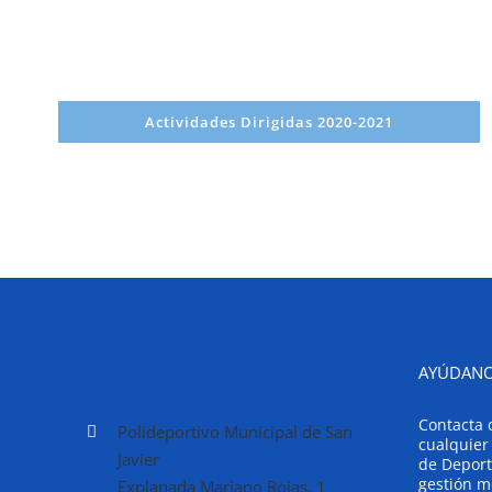
Actividades Dirigidas 2020-2021
AYÚDANO
Contacta 
Polideportivo Municipal de San
cualquier
Javier
de Deport
gestión m
Explanada Mariano Rojas, 1