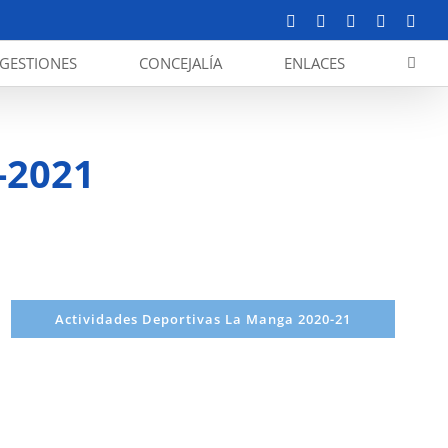
Facebook
X
YouTube
Instagram
Corr
elect
GESTIONES
CONCEJALÍA
ENLACES
-2021
Actividades Deportivas La Manga 2020-21