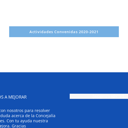
Actividades Convenidas 2020-2021
[wpgmza id="1"]
S A MEJORAR
con nosotros para resolver
 duda acerca de la Concejalía
es. Con tu ayuda nuestra
ejora. Gracias