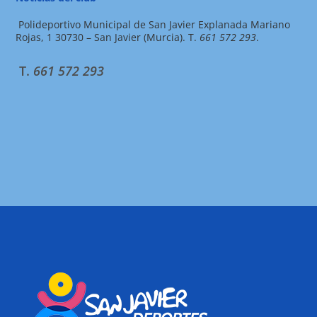
Polideportivo Municipal de San Javier Explanada Mariano
Rojas, 1 30730 – San Javier (Murcia). T.
661 572 293
.
T.
661 572 293