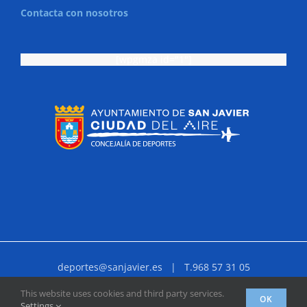
Contacta con nosotros
[wpgmza id="1"]
deportes@sanjavier.es
| T.968 57 31 05
Facebook
X
YouTube
Instagram
Correo
This website uses cookies and third party services.
OK
electrónico
Settings