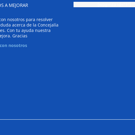
[wpgmza id="1"]
S A MEJORAR
con nosotros para resolver
 duda acerca de la Concejalía
es. Con tu ayuda nuestra
ejora. Gracias
 con nosotros