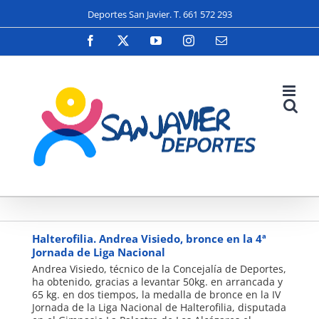
Saltar
Deportes San Javier. T. 661 572 293
al
contenido
Facebook
X
YouTube
Instagram
Correo
electrónico
Halterofilia
Halterofilia. Andrea Visiedo, bronce en la 4ª
Jornada de Liga Nacional
Andrea Visiedo, técnico de la Concejalía de Deportes,
ha obtenido, gracias a levantar 50kg. en arrancada y
65 kg. en dos tiempos, la medalla de bronce en la IV
Jornada de la Liga Nacional de Halterofilia, disputada