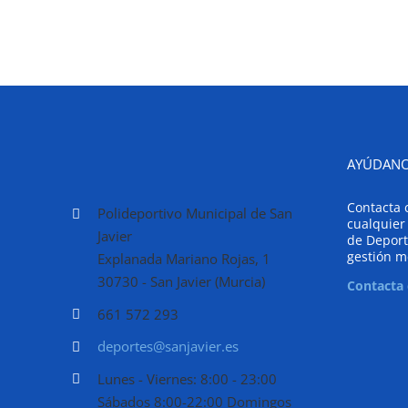
AYÚDANO
Contacta 
Polideportivo Municipal de San
cualquier
Javier
de Deport
gestión m
Explanada Mariano Rojas, 1
30730 - San Javier (Murcia)
Contacta
661 572 293
deportes@sanjavier.es
Lunes - Viernes: 8:00 - 23:00
Sábados 8:00-22:00 Domingos