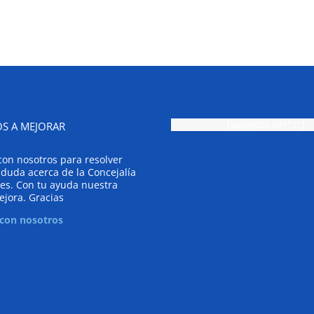
[wpgmza id="1"]
S A MEJORAR
con nosotros para resolver
 duda acerca de la Concejalía
es. Con tu ayuda nuestra
ejora. Gracias
 con nosotros