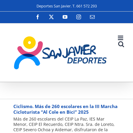
Saltar
Deportes San Javier. T. 661 572 293
al
contenido
Facebook
X
YouTube
Instagram
Correo
electrónico
Juanjo
Recoge
Ciclismo. Más de 260 escolares en la III Marcha
Cicloturista “Al Cole en Bici” 2025
Más de 260 escolares del CEIP La Paz, IES Mar
Menor, CEIP El Recuerdo, CEIP Ntra. Sra. de Loreto,
CEIP Severo Ochoa y Aidemar, disfrutaron de la