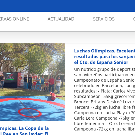
ERVAS ONLINE
ACTUALIDAD
SERVICIOS
Luchas Olímpicas. Excelen
resultados para los sanjav
el Cto. de España Senior
Un nutrido grupo de deportis
sanjaviereños participaron en
Campeonato de España Senio
celebrado en Barcelona, con 
resultados: - Plata: Carlos Viv
Subcampeón -55Kg grecorro
⁠Bronce: Britany Desireé Luzur
Tercera -72kg en lucha libre 
Campeona en Lucha Playa +70 
Carla Lera Campeona -76kg e
libre femenina - ⁠Oro: Lorena 
mpicas. La Copa de la
Campeona -72kg en lucha lib
l Rey en San Javier: El