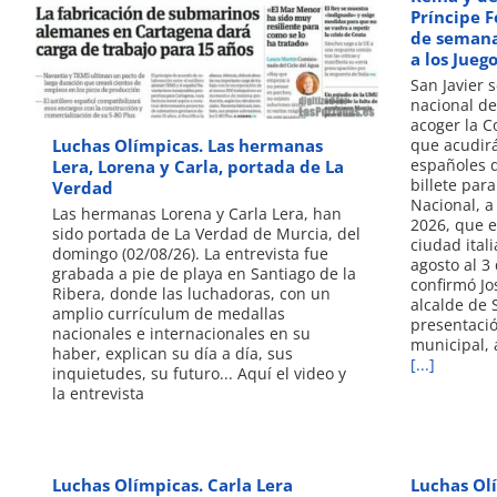
Príncipe F
de semana,
a los Jueg
San Javier 
nacional de
acoger la C
Luchas Olímpicas. Las hermanas
que acudirá
españoles d
Lera, Lorena y Carla, portada de La
billete par
Verdad
Nacional, a
Las hermanas Lorena y Carla Lera, han
2026, que e
sido portada de La Verdad de Murcia, del
ciudad ital
domingo (02/08/26). La entrevista fue
agosto al 3
grabada a pie de playa en Santiago de la
confirmó Jo
Ribera, donde las luchadoras, con un
alcalde de S
amplio currículum de medallas
presentació
nacionales e internacionales en su
municipal, 
haber, explican su día a día, sus
[...]
inquietudes, su futuro... Aquí el video y
la entrevista
Luchas Olímpicas. Carla Lera
Luchas Ol