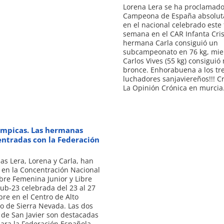
Lorena Lera se ha proclamad
Campeona de España absoluta
en el nacional celebrado este 
semana en el CAR Infanta Cris
hermana Carla consiguió un
subcampeonato en 76 kg, mie
Carlos Vives (55 kg) consiguió
bronce. Enhorabuena a los tr
luchadores sanjaviereños!!! C
La Opinión Crónica en murci
ímpicas. Las hermanas
entradas con la Federación
s Lera, Lorena y Carla, han
 en la Concentración Nacional
bre Femenina Junior y Libre
b-23 celebrada del 23 al 27
re en el Centro de Alto
o de Sierra Nevada. Las dos
 de San Javier son destacadas
ara la Federación Española,