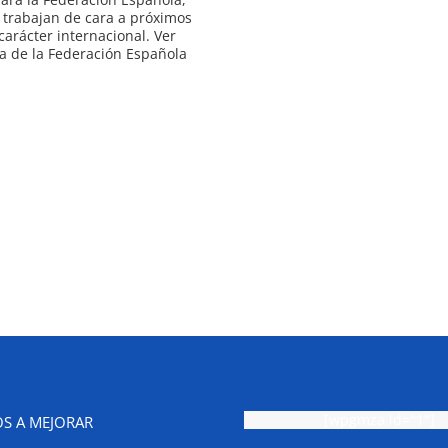
 trabajan de cara a próximos
carácter internacional. Ver
a de la Federación Española
[wpgmza id="1"]
S A MEJORAR