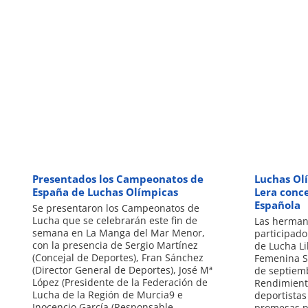
Presentados los Campeonatos de
Luchas Ol
España de Luchas Olímpicas
Lera conc
Española
Se presentaron los Campeonatos de
Lucha que se celebrarán este fin de
Las hermana
semana en La Manga del Mar Menor,
participado
con la presencia de Sergio Martínez
de Lucha Li
(Concejal de Deportes), Fran Sánchez
Femenina Su
(Director General de Deportes), José Mª
de septiemb
López (Presidente de la Federación de
Rendimient
Lucha de la Región de Murcia9 e
deportistas
Inocencio García (Responsable
promesas p