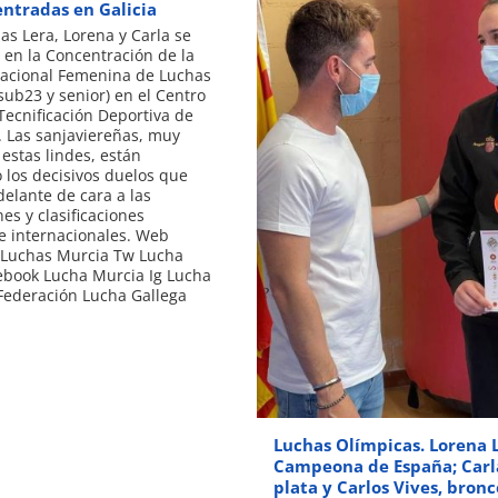
entradas en Galicia
s Lera, Lorena y Carla se
en la Concentración de la
Nacional Femenina de Luchas
sub23 y senior) en el Centro
Tecnificación Deportiva de
 Las sanjaviereñas, muy
 estas lindes, están
los decisivos duelos que
delante de cara a las
es y clasificaciones
e internacionales. Web
 Luchas Murcia Tw Lucha
ebook Lucha Murcia Ig Lucha
Federación Lucha Gallega
Luchas Olímpicas. Lorena L
Campeona de España; Carla
plata y Carlos Vives, bronc