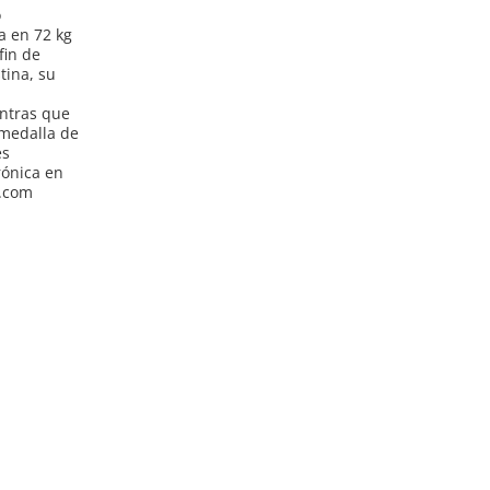
o
 en 72 kg
fin de
tina, su
ntras que
 medalla de
es
rónica en
a.com