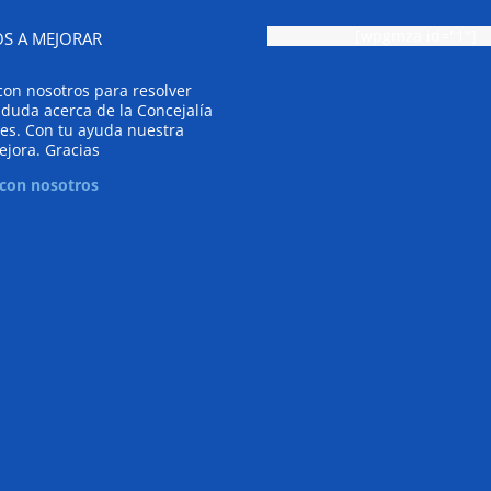
[wpgmza id="1"]
S A MEJORAR
con nosotros para resolver
 duda acerca de la Concejalía
es. Con tu ayuda nuestra
ejora. Gracias
 con nosotros