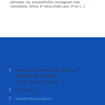
jornadas, los sanjaviereños conseguían más
resultados: Olivia: 4ª salsa show case, 4ª en
[...]
Polideportivo Municipal de San Javier
Explanada Mariano Rojas, 1
30730 - San Javier (Murcia)
661 572 293
deportes@sanjavier.es