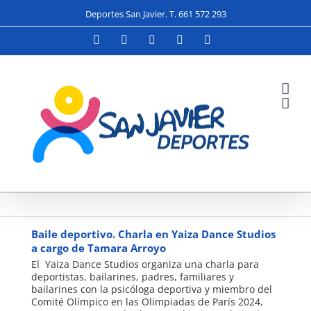
Saltar
Deportes San Javier. T. 661 572 293
al
contenido
Facebook
X
YouTube
Instagram
Correo
electrónico
yaiza
Baile deportivo. Charla en Yaiza Dance Studios
a cargo de Tamara Arroyo
El Yaiza Dance Studios organiza una charla para
deportistas, bailarines, padres, familiares y
bailarines con la psicóloga deportiva y miembro del
Comité Olímpico en las Olimpiadas de París 2024,