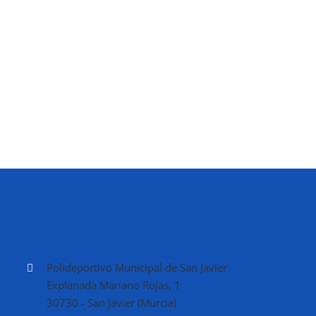
las 15:00 h.) (con
aula matinal desde
[...]
Polideportivo Municipal de San Javier
Explanada Mariano Rojas, 1
30730 - San Javier (Murcia)